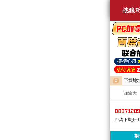
战狼9
下载【心舟】防鲨鱼 出款免排队，防失联。下载地址：htt
加拿大
08071289
距离下期开
期